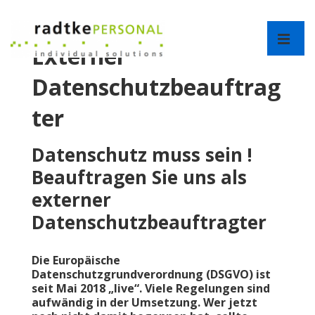
↓
Zum
Hauptnav
Inhalt
Externer
ME
Datenschutzbeauftrag
ter
Datenschutz muss sein !
Beauftragen Sie uns als
externer
Datenschutzbeauftragter
Die Europäische
Datenschutzgrundverordnung (DSGVO) ist
seit Mai 2018 „live“. Viele Regelungen sind
aufwändig in der Umsetzung.
Wer jetzt