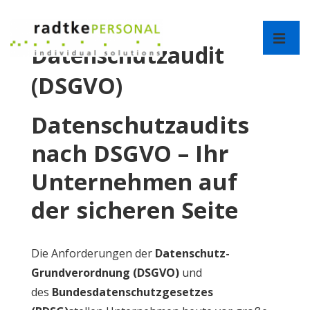
↓
Zum
Hauptnav
Inhalt
Datenschutzaudit
ME
(DSGVO)
Datenschutzaudits
nach DSGVO – Ihr
Unternehmen auf
der sicheren Seite
Die Anforderungen der
Datenschutz-
Grundverordnung (DSGVO)
und
des
Bundesdatenschutzgesetzes