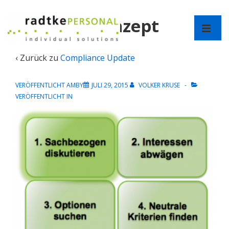
↓
Harvard Konzept
Zum
Hauptnav
Inhalt
ME
‹ Zurück zu
Compliance Update
VERÖFFENTLICHT AMBY
JULI 29, 2015
VOLKER KRUSE
VERÖFFENTLICHT IN